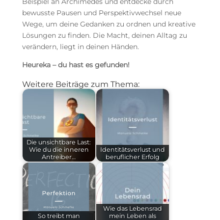
Beispiel an Archimedes und entdecke durch
bewusste Pausen und Perspektivwechsel neue
Wege, um deine Gedanken zu ordnen und kreative
Lösungen zu finden. Die Macht, deinen Alltag zu
verändern, liegt in deinen Händen.
Heureka – du hast es gefunden!
Weitere Beiträge zum Thema:
Die unsichtbare Last:
Wie du die inneren
Identitätsverlust und
Antreiber…
beruflicher Erfolg
Wie das Lebensrad
So treibt man
mein Leben als