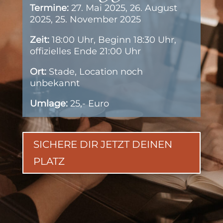
Termine:
27. Mai 2025,
26. August
2025, 25. November 2025
Zeit:
18:00 Uhr, Beginn 18:30 Uhr,
offizielles Ende 21:00 Uhr
Ort:
Stade, Location noch
unbekannt
Umlage:
25,- Euro
SICHERE DIR JETZT DEINEN
PLATZ